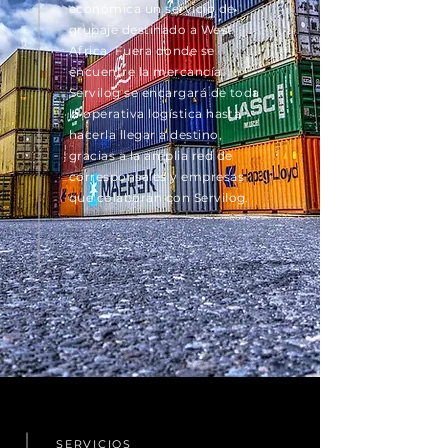
económica un servicio de
grupaje destinado a West
Africa. Fuera donde se
encuentre la mercancía.
Servilog se encargará de toda
la operativa logística hasta
hacerla llegar a destino,
gracias a la amplia red de
corresponsales y empresas
que colaboran con Servilog.
SERVICIOS