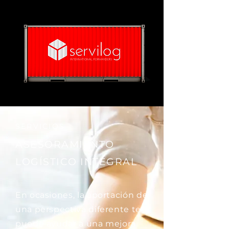
SERVICIOS
ASESORAMIENTO
LOGÍSTICO INTEGRAL
En ocasiones, la aportación de
una perspectiva diferente te
puede ayudar a una mejora