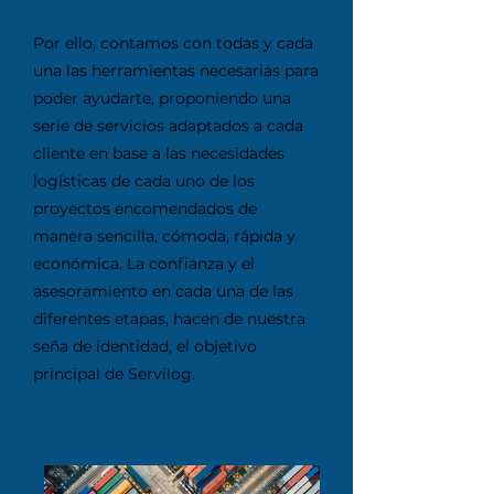
Por ello, contamos con todas y cada
una las herramientas necesarias para
poder ayudarte, proponiendo una
serie de servicios adaptados a cada
cliente en base a las necesidades
logísticas de cada uno de los
proyectos encomendados de
manera sencilla, cómoda, rápida y
económica. La confianza y el
asesoramiento en cada una de las
diferentes etapas, hacen de nuestra
seña de identidad, el objetivo
principal de Servilog.