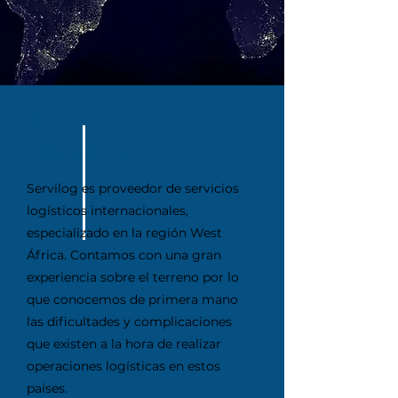
NOSOTROS
SERVILOG
Servilog es proveedor de servicios
logísticos internacionales,
especializado en la región West
África. Contamos con una gran
experiencia sobre el terreno por lo
que conocemos de primera mano
las dificultades y complicaciones
que existen a la hora de realizar
operaciones logísticas en estos
países.