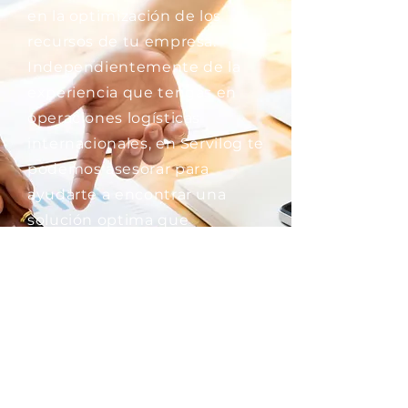
en la optimización de los
recursos de tu empresa.
Independientemente de la
experiencia que tengas en
operaciones logísticas
internacionales, en Servilog te
podemos asesorar para
ayudarte a encontrar una
solución optima que
garantice el éxito de todo el
proceso. El análisis de las
diferentes etapas y
elementos que conlleva un
procedimiento logístico
aportará la información
necesaria para poder evaluar,