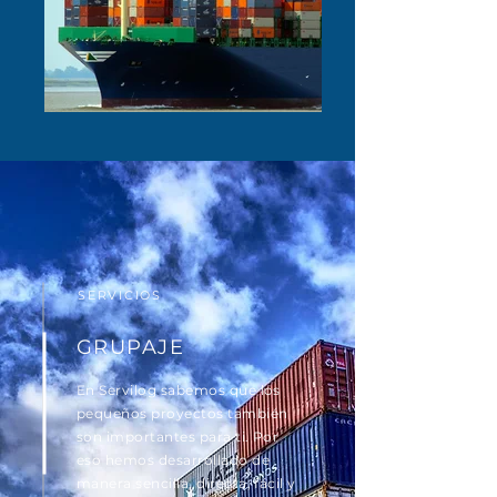
SERVICIOS
GRUPAJE
En Servilog sabemos que los
pequeños proyectos también
son importantes para ti. Por
eso hemos desarrollado de
manera sencilla, directa, fácil y